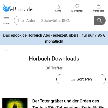
Konto
Merkzettel
Warenkorb
Ebook.de
Menu
Das eBook.de
Hörbuch Abo
- jederzeit, überall, für nur
7,95 €
mehr
monatlich
!
erfahren
…
Hörbuch Downloads
36 Treffer
Sortieren
Der Totengräber und der Orden des
Teufels (Die Totengräber-Serie 5): Ein