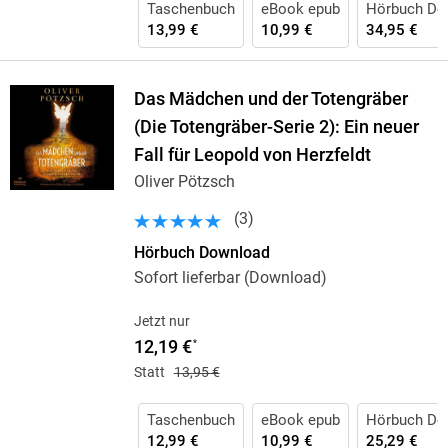
Taschenbuch
eBook epub
Hörbuch Do
13,99 €
10,99 €
34,95 €
Das Mädchen und der Totengräber
(Die Totengräber-Serie 2): Ein neuer
Fall für Leopold von Herzfeldt
Oliver Pötzsch
(
3
)
Hörbuch Download
Sofort lieferbar (Download)
Jetzt nur
12,19 €
*
Statt
13,95 €
Taschenbuch
eBook epub
Hörbuch Do
12,99 €
10,99 €
25,29 €