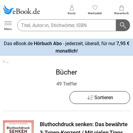
Konto
Merkzettel
Warenkorb
Ebook.de
Menu
Das eBook.de
Hörbuch Abo
- jederzeit, überall, für nur
7,95 €
mehr
monatlich
!
erfahren
…
Bücher
49 Treffer
Sortieren
Bluthochdruck senken: Das bewährte
3-Typen-Konzept / Mit vielen Tipps