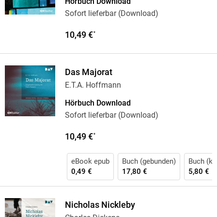
Hörbuch Download
Sofort lieferbar (Download)
10,49 €
*
Das Majorat
E.T.A. Hoffmann
Hörbuch Download
Sofort lieferbar (Download)
10,49 €
*
eBook epub
Buch (gebunden)
Buch (kar
0,49 €
17,80 €
5,80 €
Nicholas Nickleby