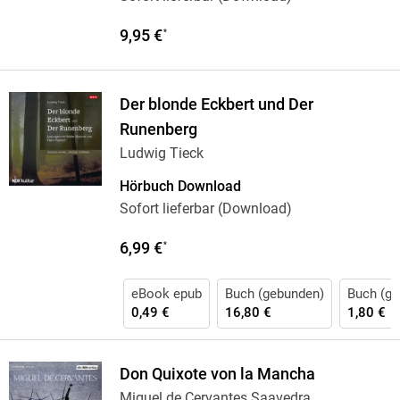
9,95 €
*
Der blonde Eckbert und Der
Runenberg
Ludwig Tieck
Hörbuch Download
Sofort lieferbar (Download)
6,99 €
*
eBook epub
Buch (gebunden)
Buch (ge
0,49 €
16,80 €
1,80 €
Don Quixote von la Mancha
Miguel de Cervantes Saavedra