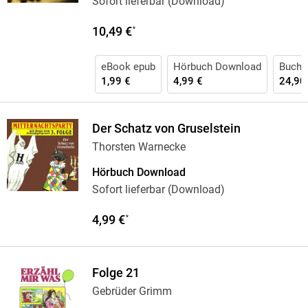
Sofort lieferbar (Download)
10,49 €
*
eBook epub
Hörbuch Download
Buch 
1,99 €
4,99 €
24,90
Der Schatz von Gruselstein
Thorsten Warnecke
Hörbuch Download
Sofort lieferbar (Download)
4,99 €
*
Folge 21
Gebrüder Grimm