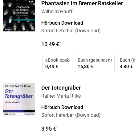
Phantasien im Bremer Ratskeller
Wilhelm Hauff
Hörbuch Download
Sofort lieferbar (Download)
10,49 €
*
eBook epub
Buch (gebunden)
Buch (kar
0,49 €
16,80 €
4,80 €
Der Totengräber
Rainer Maria Rilke
Hörbuch Download
Sofort lieferbar (Download)
3,95 €
*