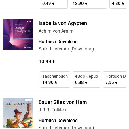
0,49 €
12,90 €
4,80 €
Isabella von Ägypten
Achim von Arnim
Hörbuch Download
Sofort lieferbar (Download)
10,49 €
*
Taschenbuch
eBook epub
Hörbuch Do
14,90 €
0,88 €
7,95 €
Bauer Giles von Ham
J.R.R. Tolkien
Hörbuch Download
Sofort lieferbar (Download)