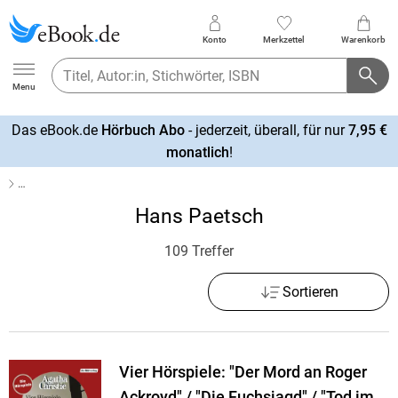
Konto
Merkzettel
Warenkorb
Ebook.de
Menu
Das eBook.de
Hörbuch Abo
- jederzeit, überall, für nur
7,95 €
mehr
monatlich
!
erfahren
…
Hans Paetsch
109 Treffer
Sortieren
Vier Hörspiele: "Der Mord an Roger
Ackroyd" / "Die Fuchsjagd" / "Tod im