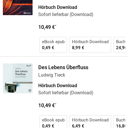
Hörbuch Download
Sofort lieferbar (Download)
10,49 €
*
eBook epub
Hörbuch Download
Buch 
0,49 €
8,99 €
24,90
Des Lebens Überfluss
Ludwig Tieck
Hörbuch Download
Sofort lieferbar (Download)
10,49 €
*
eBook epub
Hörbuch Download
Buch 
0,49 €
6,49 €
16,80