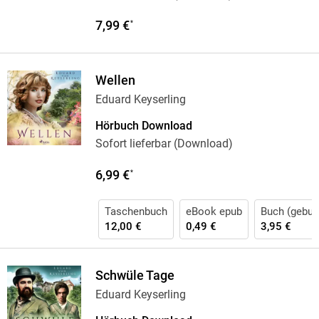
7,99 €
*
Wellen
Eduard Keyserling
Hörbuch Download
Sofort lieferbar (Download)
6,99 €
*
Taschenbuch
eBook epub
Buch (gebun
12,00 €
0,49 €
3,95 €
Schwüle Tage
Eduard Keyserling