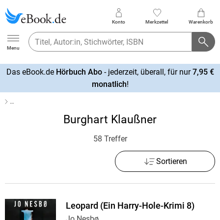
Konto
Merkzettel
Warenkorb
Ebook.de
Menu
Das eBook.de
Hörbuch Abo
- jederzeit, überall, für nur
7,95 €
mehr
monatlich
!
erfahren
…
Burghart Klaußner
58 Treffer
Sortieren
Leopard (Ein Harry-Hole-Krimi 8)
Jo Nesbø