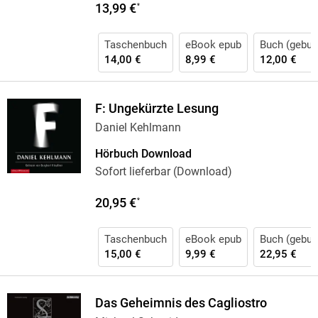
13,99 €
*
Taschenbuch
eBook epub
Buch (gebun
14,00 €
8,99 €
12,00 €
F: Ungekürzte Lesung
Daniel Kehlmann
Hörbuch Download
Sofort lieferbar (Download)
20,95 €
*
Taschenbuch
eBook epub
Buch (gebun
15,00 €
9,99 €
22,95 €
Das Geheimnis des Cagliostro