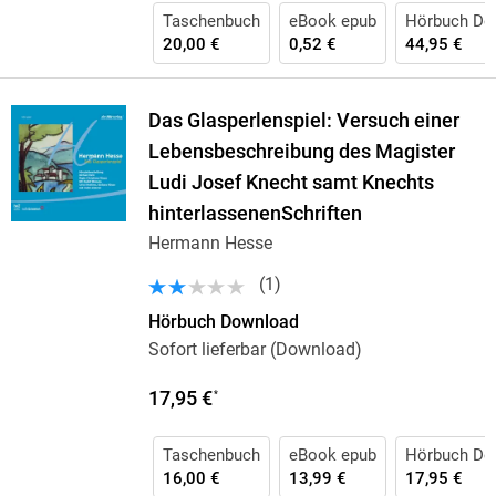
Taschenbuch
eBook epub
Hörbuch Do
20,00 €
0,52 €
44,95 €
Das Glasperlenspiel: Versuch einer
Lebensbeschreibung des Magister
Ludi Josef Knecht samt Knechts
hinterlassenenSchriften
Hermann Hesse
(
1
)
Hörbuch Download
Sofort lieferbar (Download)
17,95 €
*
Taschenbuch
eBook epub
Hörbuch Do
16,00 €
13,99 €
17,95 €