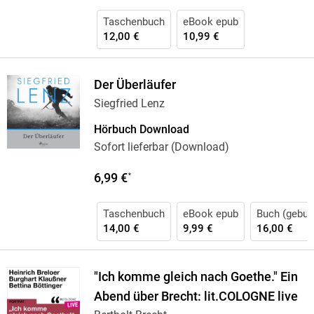
Taschenbuch
eBook epub
12,00 €
10,99 €
Der Überläufer
Siegfried Lenz
Hörbuch Download
Sofort lieferbar (Download)
6,99 €
*
Taschenbuch
eBook epub
Buch (gebun
14,00 €
9,99 €
16,00 €
"Ich komme gleich nach Goethe." Ein
Abend über Brecht: lit.COLOGNE live