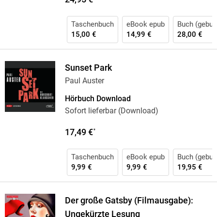
Taschenbuch
eBook epub
Buch (gebun
15,00 €
14,99 €
28,00 €
Sunset Park
Paul Auster
Hörbuch Download
Sofort lieferbar (Download)
17,49 €
*
Taschenbuch
eBook epub
Buch (gebun
9,99 €
9,99 €
19,95 €
Der große Gatsby (Filmausgabe):
Ungekürzte Lesung