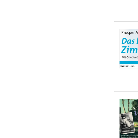
Arthur Schnitzler
(
1
)
Charles Bukowski
(
1
)
Christian Morgenstern
(
1
)
Claudia Schreiber
(
1
)
... weitere Autor:in suchen