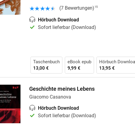
Krimis & Thriller
 Erzählungen
(
7
Bewertungen
)
15
Ratgeber
Hörbuch Download
Romane & Erzählungen
Sofort lieferbar (Download)
Taschenbuch
eBook epub
Hörbuch Downlo
13,00 €
9,99 €
13,95 €
Geschichte meines Lebens
Giacomo Casanova
Hörbuch Download
Sofort lieferbar (Download)