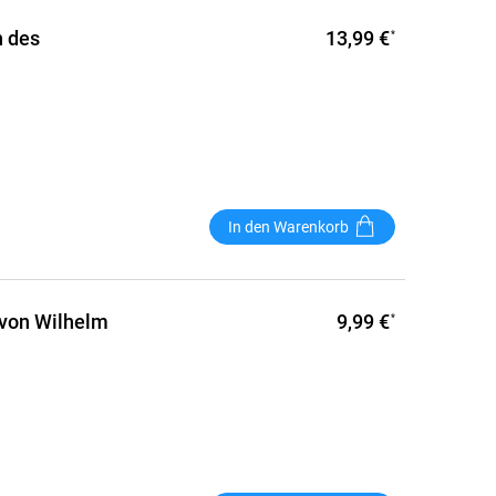
13,99 €
n des
*
In den Warenkorb
9,99 €
 von Wilhelm
*