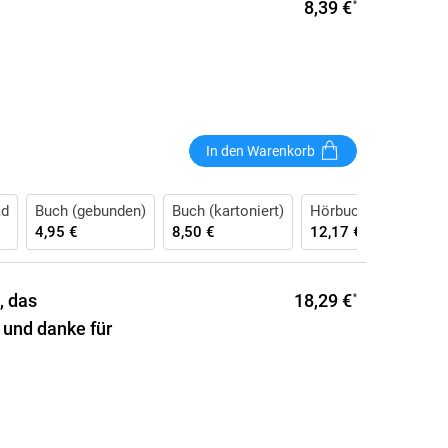
8,39 €
*
In den Warenkorb
ad
Buch (gebunden)
Buch (kartoniert)
Hörbuch CD
4,95 €
8,50 €
12,17 €
18,29 €
, das
*
 und danke für