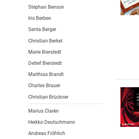
Wochenkalender
Romane &
Stephan Benson
Biografien
Iris Berben
Fantasy
Senta Berger
Kinder- und Jugendbücher
Krimis & Thriller
Christian Berkel
Ratgeber
Marie Bierstedt
Romane & Erzählungen
Detlef Bierstedt
Matthias Brandt
Charles Brauer
Christian Brückner
Marius Clarén
Heikko Deutschmann
Andreas Fröhlich