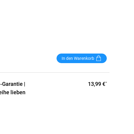
In den Warenkorb
13,99 €
-Garantie |
*
eihe lieben