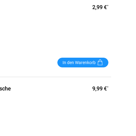
2,99 €
*
In den Warenkorb
9,99 €
tsche
*