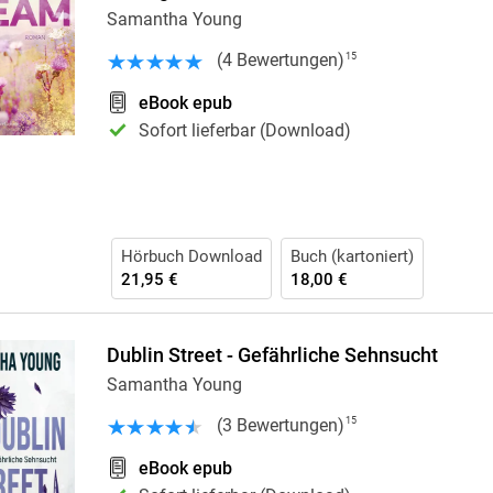
Krimis & Thriller
Samantha Young
 Erzählungen
Ratgeber
(
4
Bewertungen
)
15
Romane & Erzählungen
eBook epub
Sofort lieferbar (Download)
Hörbuch Download
Buch (kartoniert)
21,95 €
18,00 €
Dublin Street - Gefährliche Sehnsucht
Samantha Young
(
3
Bewertungen
)
15
eBook epub