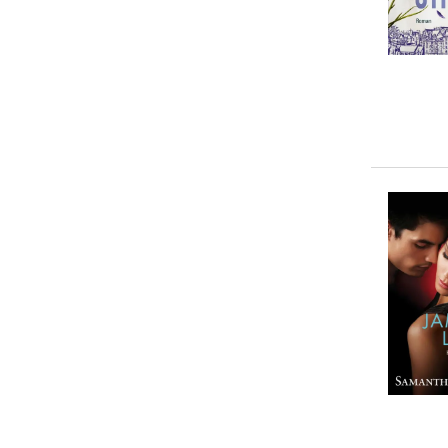
5-10 €
(
17
)
10-20 €
(
12
)
20-50 €
(
0
)
> 50 €
(
0
)