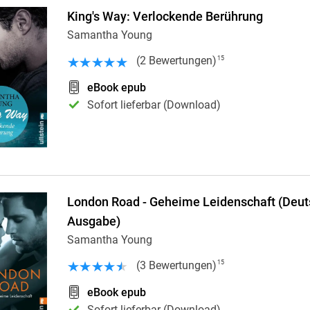
King's Way: Verlockende Berührung
Samantha Young
(
2
Bewertungen
)
15
eBook epub
Sofort lieferbar (Download)
London Road - Geheime Leidenschaft (Deu
Ausgabe)
Samantha Young
(
3
Bewertungen
)
15
eBook epub
Sofort lieferbar (Download)