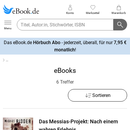
Konto
Merkzettel
Warenkorb
Ebook.de
Menu
Das eBook.de
Hörbuch Abo
- jederzeit, überall, für nur
7,95 €
mehr
monatlich
!
erfahren
…
eBooks
6 Treffer
Sortieren
Das Messias-Projekt: Nach einem
wahren Erlebnis.