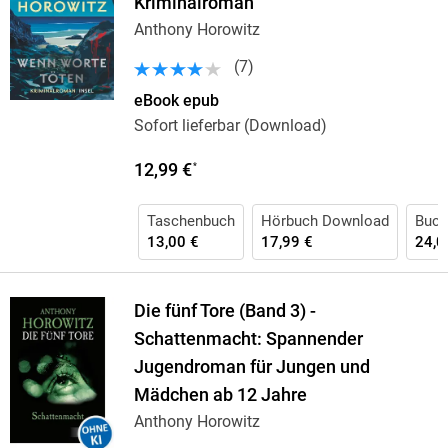
Kriminalroman
Anthony Horowitz
(
7
)
eBook epub
Sofort lieferbar (Download)
12,99 €
*
Taschenbuch
Hörbuch Download
Buch
13,00 €
17,99 €
24,0
Die fünf Tore (Band 3) -
Schattenmacht: Spannender
Jugendroman für Jungen und
Mädchen ab 12 Jahre
Anthony Horowitz