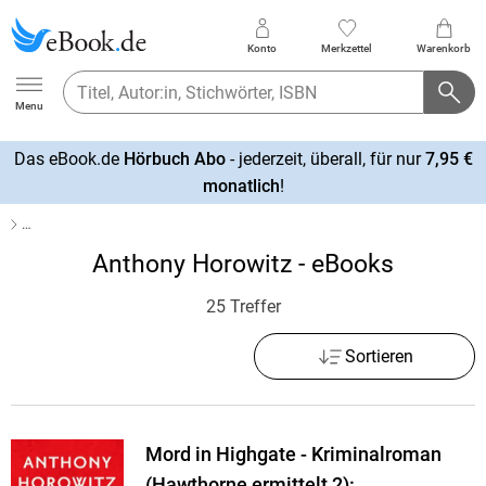
Konto
Merkzettel
Warenkorb
Ebook.de
Menu
Das eBook.de
Hörbuch Abo
- jederzeit, überall, für nur
7,95 €
mehr
monatlich
!
erfahren
…
Anthony Horowitz - eBooks
25 Treffer
Sortieren
Mord in Highgate - Kriminalroman
(Hawthorne ermittelt 2):