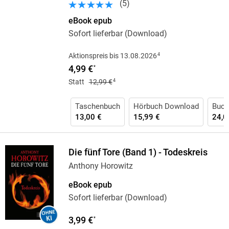
(
5
)
eBook epub
Sofort lieferbar (Download)
4
Aktionspreis bis 13.08.2026
4,99 €
*
4
Statt
12,99 €
Taschenbuch
Hörbuch Download
Buch
13,00 €
15,99 €
24,0
Die fünf Tore (Band 1) - Todeskreis
Anthony Horowitz
eBook epub
Sofort lieferbar (Download)
3,99 €
*