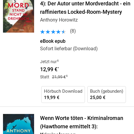
4): Der Autor unter Mordverdacht - ein
raffiniertes Locked-Room-Mystery
Anthony Horowitz
(
8
)
eBook epub
Sofort lieferbar (Download)
6
Jetzt nur
12,99 €
*
6
Statt
21,99 €
Hörbuch Download
Buch (gebunden)
19,99 €
25,00 €
Wenn Worte töten - Kriminalroman
(Hawthorne ermittelt 3):