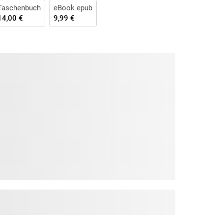
Taschenbuch
eBook epub
14,00 €
9,99 €