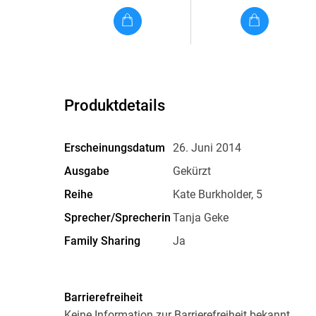
Produktdetails
Erscheinungsdatum
26. Juni 2014
Ausgabe
Gekürzt
Reihe
Kate Burkholder, 5
Sprecher/Sprecherin
Tanja Geke
Family Sharing
Ja
Dateiformat
MP3
GTIN
9783732412952
Barrierefreiheit
Keine Information zur Barrierefreiheit bekannt