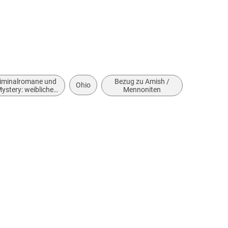
iminalromane und
Bezug zu Amish /
Ohio
ystery: weibliche
Mennoniten
Ermittler