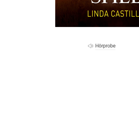
Wochenkalender
Romane &
Biografien
Fantasy
Kinder- und Jugendbücher
Krimis & Thriller
Hörprobe
Ratgeber
Romane & Erzählungen