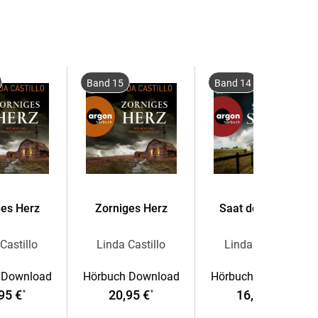
Band 15
Band 14
ges Herz
Zorniges Herz
Saat der Sünde
Castillo
Linda Castillo
Linda Castillo
 Download
Hörbuch Download
Hörbuch Download
95 €
20,95 €
16,00 €
*
*
*