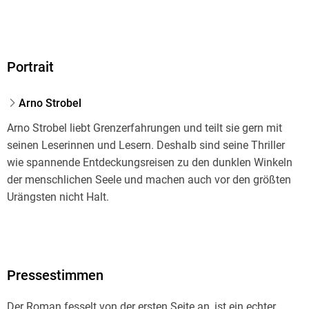
Portrait
Arno Strobel
Arno Strobel liebt Grenzerfahrungen und teilt sie gern mit
seinen Leserinnen und Lesern. Deshalb sind seine Thriller
wie spannende Entdeckungsreisen zu den dunklen Winkeln
der menschlichen Seele und machen auch vor den größten
Urängsten nicht Halt.
Seine Themen spürt er dabei meist im Alltag auf und erst,
wenn ihn eine Idee nicht mehr loslässt und er den
Pressestimmen
Hintergründen sofort mit Hilfe seines Netzwerks aus
Experten auf den Grund gehen will, weiß er, dass der
Der Roman fesselt von der ersten Seite an, ist ein echter