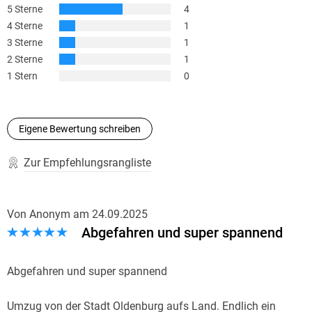
5 Sterne
4
(Stadtradio Göttingen)
4 Sterne
1
3 Sterne
1
[. . .] jagt uns [. . .] einen eiskalten Schauer über den Rücken.
2 Sterne
1
Benedikt Dirrigl, nordbayern. de
1 Stern
0
Klasse Strobel wieder. bs, Express Köln
Eigene Bewertung schreiben
Gruselig und wendungsreich! Sylvia Nause-Meier, TV Hören
und Sehen
Zur Empfehlungsrangliste
Natürlich kann man Strobels neuestes Werk mal wieder nicht
aus der Hand legen und liest es am besten in wenigen
Von Anonym
am
24.09.2025
Stunden weg! Michael Kerst, Düsseldorfer EXPRESS
Abgefahren und super spannend
Arno Strobel zeigt erneut sein Talent für psychologische
Abgefahren und super spannend
Spannung. [. . .] Der Thriller spielt geschickt mit unseren
Urängsten. [. . .] Mit Welcome Home liefert Arno Strobel einen
Umzug von der Stadt Oldenburg aufs Land. Endlich ein