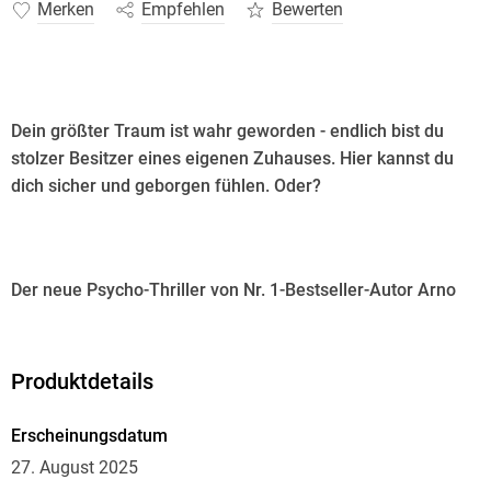
Merken
Empfehlen
Bewerten
Dein größter Traum ist wahr geworden - endlich bist du
stolzer Besitzer eines eigenen Zuhauses. Hier kannst du
dich sicher und geborgen fühlen. Oder?
Der neue Psycho-Thriller von Nr. 1-Bestseller-Autor Arno
Strobel
Produktdetails
Ines und Marco Winkler können ihr Glück kaum fassen, als
sie den Schlüssel zu ihrem ersten eigenen Haus in Händen
Erscheinungsdatum
halten. Sofort nach dem Einzug mit ihrer kleinen Tochter
27. August 2025
Emilia wissen sie: Jetzt sind wir als Familie angekommen.