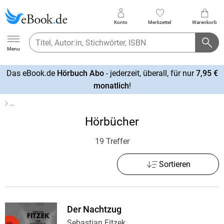
Konto
Merkzettel
Warenkorb
Ebook.de
Menu
Das eBook.de
Hörbuch Abo
- jederzeit, überall, für nur
7,95 €
mehr
monatlich
!
erfahren
…
Hörbücher
19 Treffer
Sortieren
Der Nachtzug
Sebastian Fitzek