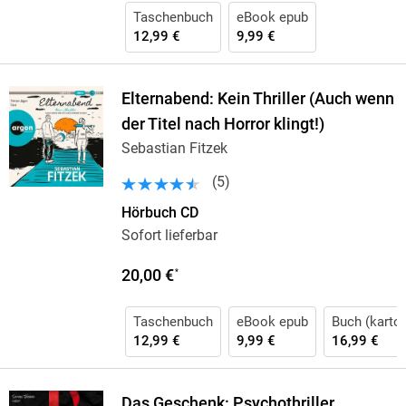
Taschenbuch
eBook epub
12,99 €
9,99 €
Elternabend: Kein Thriller (Auch wenn
der Titel nach Horror klingt!)
Sebastian Fitzek
(
5
)
Hörbuch CD
Sofort lieferbar
20,00 €
*
Taschenbuch
eBook epub
Buch (karton
12,99 €
9,99 €
16,99 €
Das Geschenk: Psychothriller