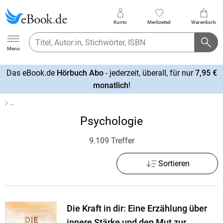
Konto
Merkzettel
Warenkorb
Ebook.de
Menu
Das eBook.de
Hörbuch Abo
- jederzeit, überall, für nur
7,95 €
mehr
monatlich
!
erfahren
…
Psychologie
9.109 Treffer
Sortieren
Die Kraft in dir: Eine Erzählung über
innere Stärke und den Mut zur