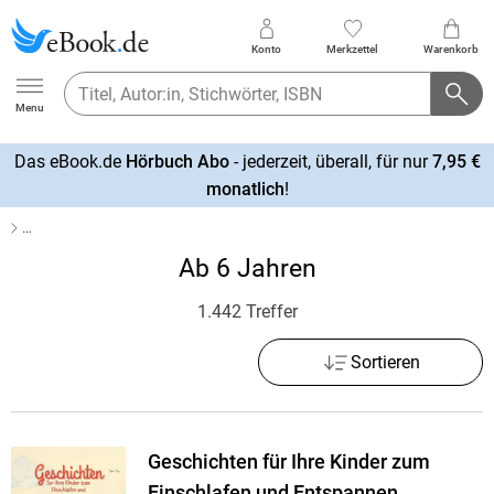
Konto
Merkzettel
Warenkorb
Ebook.de
Menu
Das eBook.de
Hörbuch Abo
- jederzeit, überall, für nur
7,95 €
mehr
monatlich
!
erfahren
…
Ab 6 Jahren
1.442 Treffer
Sortieren
Geschichten für Ihre Kinder zum
Einschlafen und Entspannen