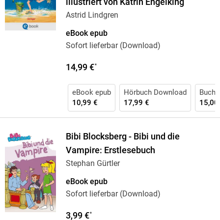
illustriert von Katrin Engelking
Astrid Lindgren
eBook epub
Sofort lieferbar (Download)
14,99 €
*
eBook epub
Hörbuch Download
Buch 
10,99 €
17,99 €
15,00
Bibi Blocksberg - Bibi und die
Vampire: Erstlesebuch
Stephan Gürtler
eBook epub
Sofort lieferbar (Download)
3,99 €
*