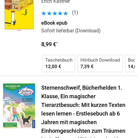
Erich Kästner
(
1
)
eBook epub
Sofort lieferbar (Download)
8,99 €
*
Taschenbuch
Hörbuch Download
Buch
12,00 €
7,39 €
14,0
Sternenschweif, Bücherhelden 1.
Klasse, Ein magischer
Tierarztbesuch: Mit kurzen Texten
lesen lernen - Erstlesebuch ab 6
Jahren mit magischen
Einhorngeschichten zum Träumen