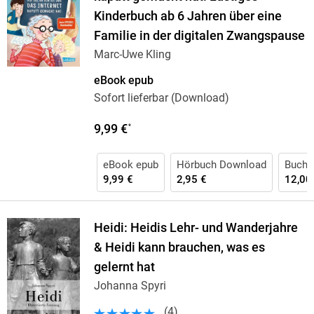
Kinderbuch ab 6 Jahren über eine
Familie in der digitalen Zwangspause
Marc-Uwe Kling
eBook epub
Sofort lieferbar (Download)
9,99 €
*
eBook epub
Hörbuch Download
Buch 
9,99 €
2,95 €
12,00
Heidi: Heidis Lehr- und Wanderjahre
& Heidi kann brauchen, was es
gelernt hat
Johanna Spyri
(
4
)