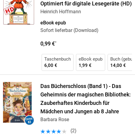
Optimiert für digitale Lesegeräte (HD)
Heinrich Hoffmann
eBook epub
Sofort lieferbar (Download)
0,99 €
*
Taschenbuch
eBook epub
Buch (gebun
6,00 €
1,99 €
14,00 €
Das Bücherschloss (Band 1) - Das
Geheimnis der magischen Bibliothek:
Zauberhaftes Kinderbuch für
Mädchen und Jungen ab 8 Jahre
Barbara Rose
(
2
)