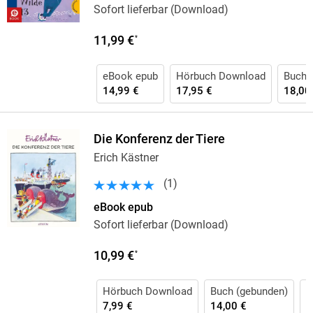
Sofort lieferbar (Download)
11,99 €
*
eBook epub
Hörbuch Download
Buch 
14,99 €
17,95 €
18,00
Die Konferenz der Tiere
Erich Kästner
(
1
)
eBook epub
Sofort lieferbar (Download)
10,99 €
*
Hörbuch Download
Buch (gebunden)
H
7,99 €
14,00 €
1