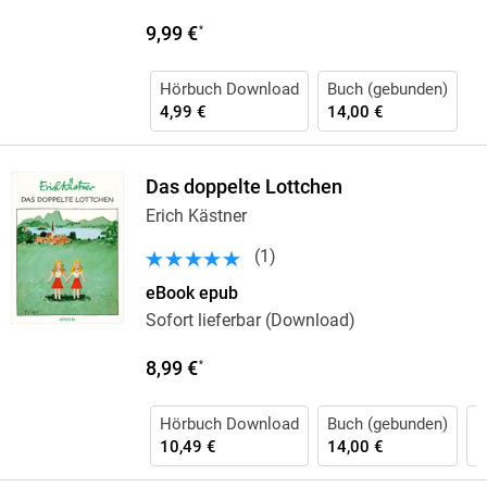
9,99 €
*
Hörbuch Download
Buch (gebunden)
4,99 €
14,00 €
Das doppelte Lottchen
Erich Kästner
(
1
)
eBook epub
Sofort lieferbar (Download)
8,99 €
*
Hörbuch Download
Buch (gebunden)
H
10,49 €
14,00 €
1