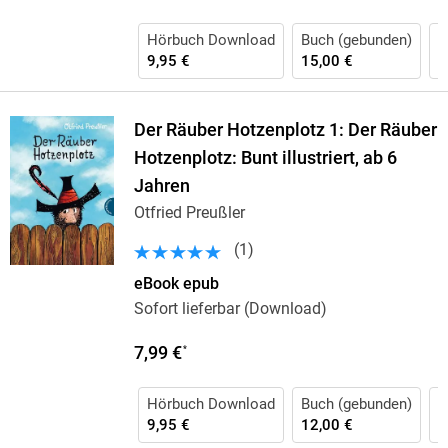
Hörbuch Download
Buch (gebunden)
H
9,95 €
15,00 €
1
Der Räuber Hotzenplotz 1: Der Räuber
Hotzenplotz: Bunt illustriert, ab 6
Jahren
Otfried Preußler
(
1
)
eBook epub
Sofort lieferbar (Download)
7,99 €
*
Hörbuch Download
Buch (gebunden)
B
9,95 €
12,00 €
8