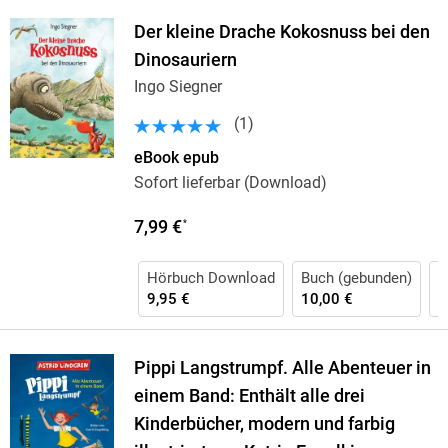
Der kleine Drache Kokosnuss bei den
Dinosauriern
Ingo Siegner
(
1
)
eBook epub
Sofort lieferbar (Download)
7,99 €
*
Hörbuch Download
Buch (gebunden)
H
9,95 €
10,00 €
9
Pippi Langstrumpf. Alle Abenteuer in
einem Band: Enthält alle drei
Kinderbücher, modern und farbig