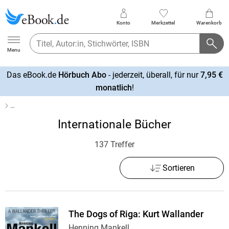
Konto
Merkzettel
Warenkorb
Ebook.de
Menu
Das eBook.de
Hörbuch Abo
- jederzeit, überall, für nur
7,95 €
mehr
monatlich
!
erfahren
…
Internationale Bücher
137 Treffer
Sortieren
The Dogs of Riga: Kurt Wallander
Henning Mankell