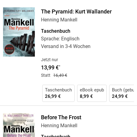
The Pyramid: Kurt Wallander
Henning Mankell
Taschenbuch
Sprache: Englisch
Versand in 3-4 Wochen
Jetzt nur
13,99 €
*
Statt
16,49 €
Taschenbuch
eBook epub
Buch (gebun
26,99 €
8,99 €
24,99 €
Before The Frost
Henning Mankell
Taschenbuch