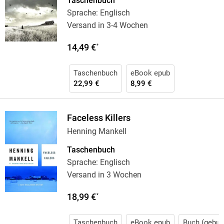
Taschenbuch
Sprache: Englisch
Versand in 3-4 Wochen
14,49 €
*
Taschenbuch
eBook epub
22,99 €
8,99 €
Faceless Killers
Henning Mankell
Taschenbuch
Sprache: Englisch
Versand in 3 Wochen
18,99 €
*
Taschenbuch
eBook epub
Buch (gebun