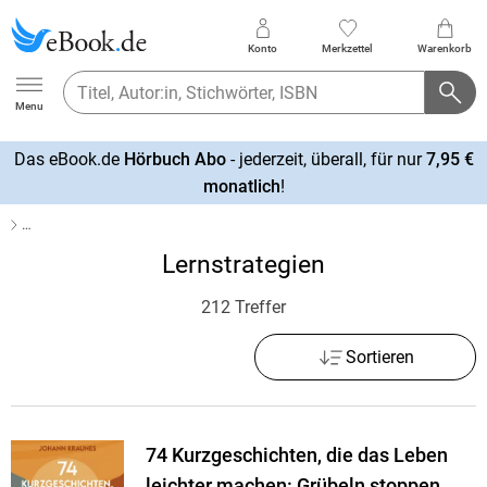
Konto
Merkzettel
Warenkorb
Ebook.de
Menu
Das eBook.de
Hörbuch Abo
- jederzeit, überall, für nur
7,95 €
mehr
monatlich
!
erfahren
…
Lernstrategien
212 Treffer
Sortieren
74 Kurzgeschichten, die das Leben
leichter machen: Grübeln stoppen,