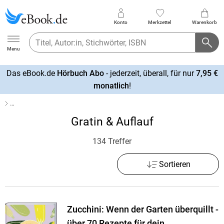
Konto
Merkzettel
Warenkorb
Ebook.de
Menu
Das eBook.de
Hörbuch Abo
- jederzeit, überall, für nur
7,95 €
mehr
monatlich
!
erfahren
…
Gratin & Auflauf
134 Treffer
Sortieren
Zucchini: Wenn der Garten überquillt -
über 70 Rezepte für dein