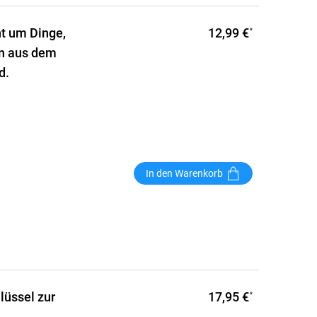
12,99 €
ht um Dinge,
*
en aus dem
d.
In den Warenkorb
17,95 €
lüssel zur
*