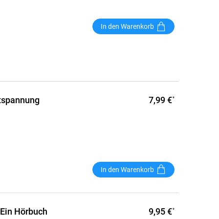
In den Warenkorb
7,99 €
ntspannung
*
In den Warenkorb
9,95 €
 Ein Hörbuch
*