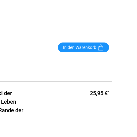
In den Warenkorb
25,95 €
i der
*
 Leben
 Rande der