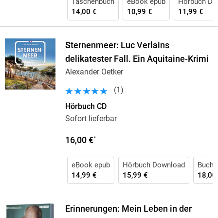
Taschenbuch
eBook epub
Hörbuch Do
14,00 €
10,99 €
11,99 €
Sternenmeer: Luc Verlains
delikatester Fall. Ein Aquitaine-Krimi
Alexander Oetker
(
1
)
Hörbuch CD
Sofort lieferbar
16,00 €
*
eBook epub
Hörbuch Download
Buch (
14,99 €
15,99 €
18,00
Erinnerungen: Mein Leben in der