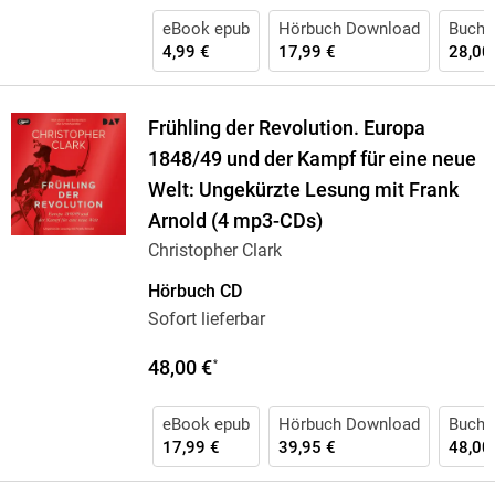
eBook epub
Hörbuch Download
Buch 
4,99 €
17,99 €
28,00
Frühling der Revolution. Europa
1848/49 und der Kampf für eine neue
Welt: Ungekürzte Lesung mit Frank
Arnold (4 mp3-CDs)
Christopher Clark
Hörbuch CD
Sofort lieferbar
48,00 €
*
eBook epub
Hörbuch Download
Buch 
17,99 €
39,95 €
48,00