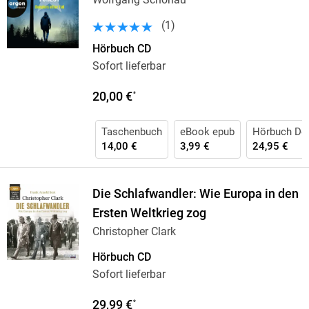
(
1
)
Hörbuch CD
Sofort lieferbar
20,00 €
*
Taschenbuch
eBook epub
Hörbuch Do
14,00 €
3,99 €
24,95 €
Die Schlafwandler: Wie Europa in den
Ersten Weltkrieg zog
Christopher Clark
Hörbuch CD
Sofort lieferbar
29,99 €
*