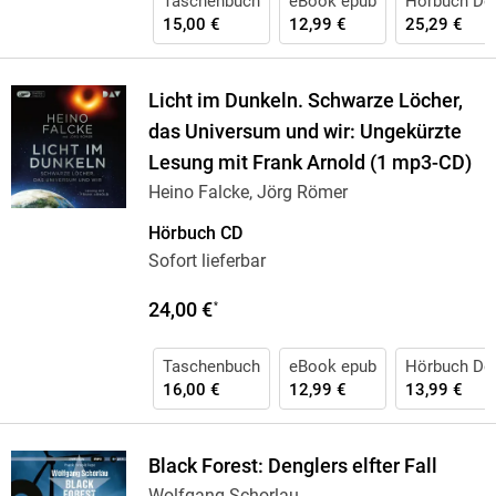
Taschenbuch
eBook epub
Hörbuch Do
15,00 €
12,99 €
25,29 €
Licht im Dunkeln. Schwarze Löcher,
das Universum und wir: Ungekürzte
Lesung mit Frank Arnold (1 mp3-CD)
Heino Falcke, Jörg Römer
Hörbuch CD
Sofort lieferbar
24,00 €
*
Taschenbuch
eBook epub
Hörbuch Do
16,00 €
12,99 €
13,99 €
Black Forest: Denglers elfter Fall
Wolfgang Schorlau