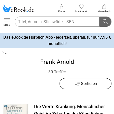
Konto
Merkzettel
Warenkorb
Ebook.de
Menu
Das eBook.de
Hörbuch Abo
- jederzeit, überall, für nur
7,95 €
mehr
monatlich
!
erfahren
…
Frank Arnold
30 Treffer
Sortieren
Die Vierte Kränkung. Menschlicher
Geist im Schatten der Künstlichen