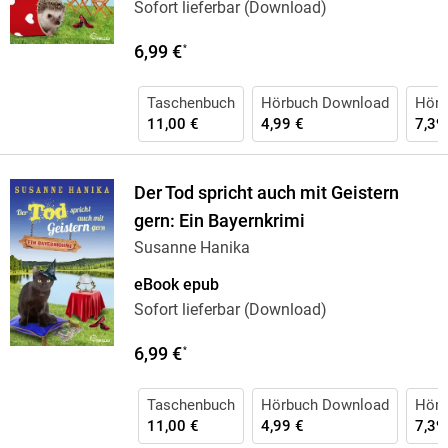
Sofort lieferbar (Download)
6,99 €
*
Taschenbuch
Hörbuch Download
Hörb
11,00 €
4,99 €
7,39
Der Tod spricht auch mit Geistern
gern: Ein Bayernkrimi
Susanne Hanika
eBook epub
Sofort lieferbar (Download)
6,99 €
*
Taschenbuch
Hörbuch Download
Hörb
11,00 €
4,99 €
7,39