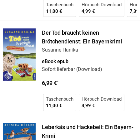
Taschenbuch
Hörbuch Download
Hörb
11,00 €
4,99 €
7,39
Der Tod braucht keinen
Brötchendienst: Ein Bayernkrimi
Susanne Hanika
eBook epub
Sofort lieferbar (Download)
6,99 €
*
Taschenbuch
Hörbuch Download
11,00 €
4,99 €
Leberkäs und Hackebeil: Ein Bayern-
Krimi