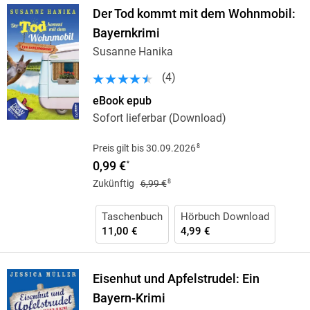
Der Tod kommt mit dem Wohnmobil:
Bayernkrimi
Susanne Hanika
(
4
)
eBook epub
Sofort lieferbar (Download)
8
Preis gilt bis 30.09.2026
0,99 €
*
8
Zukünftig
6,99 €
Taschenbuch
Hörbuch Download
11,00 €
4,99 €
Eisenhut und Apfelstrudel: Ein
Bayern-Krimi