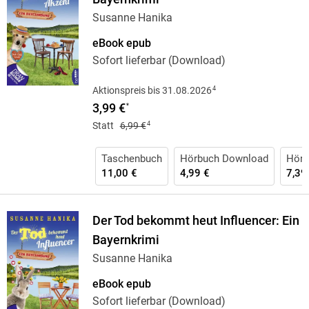
Susanne Hanika
eBook epub
Sofort lieferbar (Download)
4
Aktionspreis bis 31.08.2026
3,99 €
*
4
Statt
6,99 €
Taschenbuch
Hörbuch Download
Hörb
11,00 €
4,99 €
7,39
Der Tod bekommt heut Influencer: Ein
Bayernkrimi
Susanne Hanika
eBook epub
Sofort lieferbar (Download)