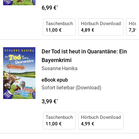
6,99 €
*
Taschenbuch
Hörbuch Download
Hörb
11,00 €
4,89 €
7,39
Der Tod ist heut in Quarantäne: Ein
Bayernkrimi
Susanne Hanika
eBook epub
Sofort lieferbar (Download)
3,99 €
*
Taschenbuch
Hörbuch Download
11,00 €
4,99 €