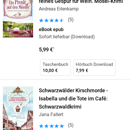
feines Gespür für Wein. Mosel-Krimi
Andreas Erlenkamp
(
5
)
eBook epub
Sofort lieferbar (Download)
5,99 €
*
Taschenbuch
Hörbuch Download
10,00 €
7,99 €
Schwarzwälder Kirschmorde -
Isabella und die Tote im Café:
Schwarzwaldkrimi
Jana Fallert
(
5
)