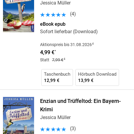
Jessica Müller
(
4
)
eBook epub
Sofort lieferbar (Download)
4
Aktionspreis bis 31.08.2026
4,99 €
*
4
Statt
7,99 €
Taschenbuch
Hörbuch Download
12,99 €
13,99 €
Enzian und Trüffeltod: Ein Bayern-
Krimi
Jessica Müller
(
3
)