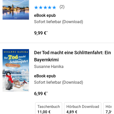
(
2
)
eBook epub
Sofort lieferbar (Download)
9,99 €
*
Der Tod macht eine Schlittenfahrt: Ein
Bayernkrimi
Susanne Hanika
eBook epub
Sofort lieferbar (Download)
6,99 €
*
Taschenbuch
Hörbuch Download
Hörb
11,00 €
4,89 €
7,39