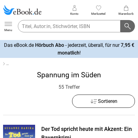
Konto
Merkzettel
Warenkorb
Ebook.de
Menu
Das eBook.de
Hörbuch Abo
- jederzeit, überall, für nur
7,95 €
mehr
monatlich
!
erfahren
…
Spannung im Süden
55 Treffer
Sortieren
Der Tod spricht heute mit Akzent: Ein
Bayernkrimi