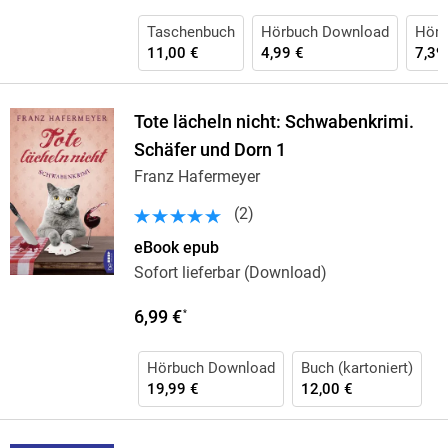
Taschenbuch
Hörbuch Download
Hörb
11,00 €
4,99 €
7,39
Tote lächeln nicht: Schwabenkrimi.
Schäfer und Dorn 1
Franz Hafermeyer
(
2
)
eBook epub
Sofort lieferbar (Download)
6,99 €
*
Hörbuch Download
Buch (kartoniert)
19,99 €
12,00 €