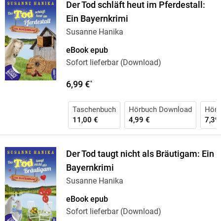
Der Tod schläft heut im Pferdestall:
Ein Bayernkrimi
Susanne Hanika
eBook epub
Sofort lieferbar (Download)
6,99 €
*
Taschenbuch
Hörbuch Download
Hörb
11,00 €
4,99 €
7,39
Der Tod taugt nicht als Bräutigam: Ein
Bayernkrimi
Susanne Hanika
eBook epub
Sofort lieferbar (Download)