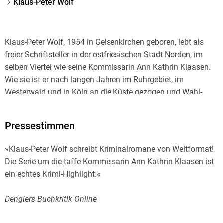
Klaus-Peter Wolf
Klaus-Peter Wolf, 1954 in Gelsenkirchen geboren, lebt als
freier Schriftsteller in der ostfriesischen Stadt Norden, im
selben Viertel wie seine Kommissarin Ann Kathrin Klaasen.
Wie sie ist er nach langen Jahren im Ruhrgebiet, im
Westerwald und in Köln an die Küste gezogen und Wahl-
Ostfriese geworden. Seine Bücher und Filme wurden mit
zahlreichen Preisen ausgezeichnet. Bislang sind seine
Pressestimmen
Bücher in 26 Sprachen übersetzt und über fünfzehn
Millionen Mal verkauft worden. Mehr als 60 seiner
»Klaus-Peter Wolf schreibt Kriminalromane von Weltformat!
Drehbücher wurden verfilmt, darunter viele für »Tatort« und
Die Serie um die taffe Kommissarin Ann Kathrin Klaasen ist
»Polizeiruf 110«. Der Autor ist Mitglied im PEN-Zentrum
Deutschland.
Denglers Buchkritik Online
Die Romane mit Hauptkommissarin Ann Kathrin Klaasen
stehen regelmäßig mehrere Wochen auf Platz 1 der Spiegel-