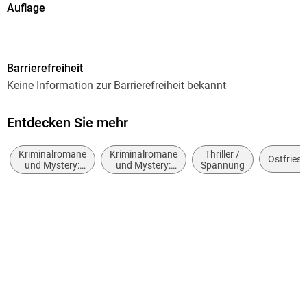
Auflage
15. Auflage
Seitenanzahl
Barrierefreiheit
448
Keine Information zur Barrierefreiheit bekannt
Reihe
Ann Kathrin Klaasen ermittelt, 5
Entdecken Sie mehr
Autor/Autorin
Kriminalromane
Kriminalromane
Thriller /
Klaus-Peter Wolf
Ostfriesl
und Mystery:
und Mystery:
Spannung
weibliche
Cosy Mystery
Verlag/Hersteller
Ermittler
FISCHER Taschenbuch
Produktart
kartoniert
Gewicht
352 g
Größe (L/B/H)