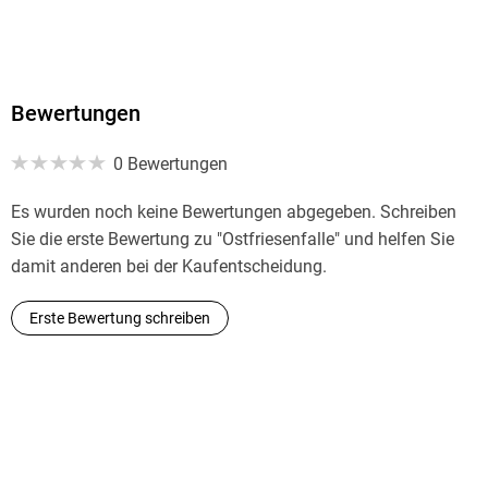
Bestsellerliste, die ZDF-Verfilmungen sind Quotenrenner und
begeistern Millionen von Zuschauern zur besten Sendezeit.
»Fröhlicher Mann mit einer mörderischen Fantasie: Klaus-
Bewertungen
Nordwest-Zeitung
0 Bewertungen
Es wurden noch keine Bewertungen abgegeben. Schreiben
Sie die erste Bewertung zu "Ostfriesenfalle" und helfen Sie
damit anderen bei der Kaufentscheidung.
Erste Bewertung schreiben