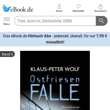
Konto
Merkzettel
Warenkorb
Ebook.de
Menu
Das eBook.de
Hörbuch Abo
- jederzeit, überall, für nur
7,95 €
mehr
monatlich
!
erfahren
Band 5