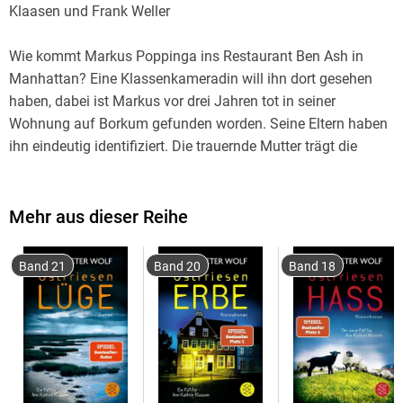
Klaasen und Frank Weller
Wie kommt Markus Poppinga ins Restaurant Ben Ash in
Manhattan? Eine Klassenkameradin will ihn dort gesehen
haben, dabei ist Markus vor drei Jahren tot in seiner
Wohnung auf Borkum gefunden worden. Seine Eltern haben
ihn eindeutig identifiziert. Die trauernde Mutter trägt die
Überreste ihres Sohnes, zu einem bläulich schimmernden
Diamanten gepresst, in Herzchenform geschliffen, an einer
Kette um den Hals. Doch wer ist der Mann, den die Zeugin
Mehr aus dieser Reihe
für Markus hält?
Band 21
Band 20
Band 18