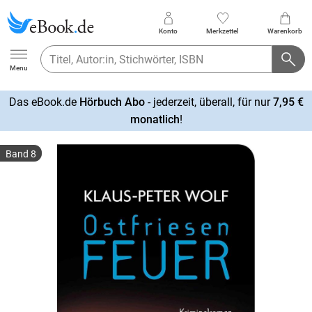
Konto
Merkzettel
Warenkorb
Ebook.de
Menu
Das eBook.de
Hörbuch Abo
- jederzeit, überall, für nur
7,95 €
mehr
monatlich
!
erfahren
Band 8