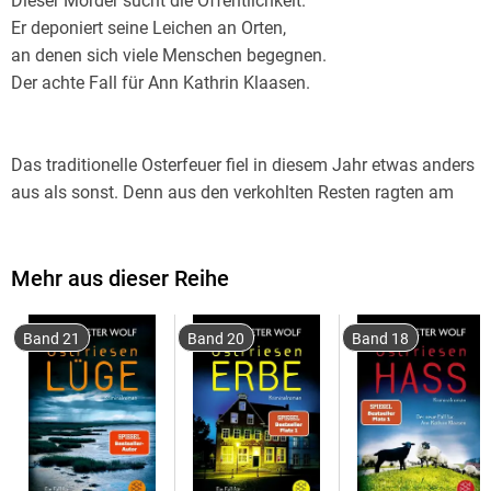
Dieser Mörder sucht die Öffentlichkeit.
Er deponiert seine Leichen an Orten,
an denen sich viele Menschen begegnen.
Der achte Fall für Ann Kathrin Klaasen.
Das traditionelle Osterfeuer fiel in diesem Jahr etwas anders
aus als sonst. Denn aus den verkohlten Resten ragten am
nächsten Morgen menschliche Knochenreste. Als eine
weitere Leiche auf einem Spielplatz gefunden wird, ahnt Ann
Kathrin Klaasen, dass dieser Mörder nicht einfach nur tötet.
Mehr aus dieser Reihe
Er inszeniert seine Morde regelrecht und will die Welt daran
teilhaben lassen.
Band 21
Band 20
Band 18
Wer ist der Nächste?