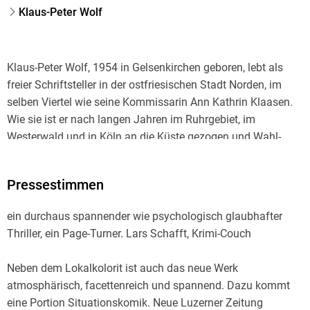
Klaus-Peter Wolf
Klaus-Peter Wolf, 1954 in Gelsenkirchen geboren, lebt als
freier Schriftsteller in der ostfriesischen Stadt Norden, im
selben Viertel wie seine Kommissarin Ann Kathrin Klaasen.
Wie sie ist er nach langen Jahren im Ruhrgebiet, im
Westerwald und in Köln an die Küste gezogen und Wahl-
Ostfriese geworden. Seine Bücher und Filme wurden mit
zahlreichen Preisen ausgezeichnet. Bislang sind seine
Pressestimmen
Bücher in 26 Sprachen übersetzt und über fünfzehn
Millionen Mal verkauft worden. Mehr als 60 seiner
ein durchaus spannender wie psychologisch glaubhafter
Drehbücher wurden verfilmt, darunter viele für »Tatort« und
Thriller, ein Page-Turner. Lars Schafft, Krimi-Couch
»Polizeiruf 110«. Der Autor ist Mitglied im PEN-Zentrum
Deutschland.
Neben dem Lokalkolorit ist auch das neue Werk
atmosphärisch, facettenreich und spannend. Dazu kommt
Die Romane mit Hauptkommissarin Ann Kathrin Klaasen
eine Portion Situationskomik. Neue Luzerner Zeitung
stehen regelmäßig mehrere Wochen auf Platz 1 der Spiegel-