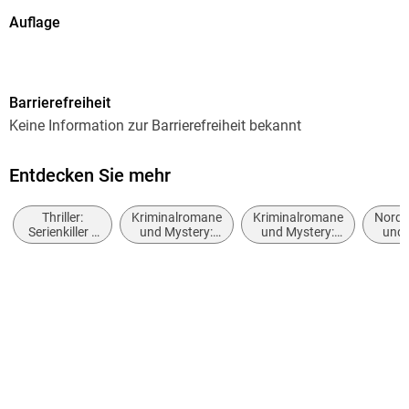
Auflage
1. Auflage
Seitenanzahl
Barrierefreiheit
686
Keine Information zur Barrierefreiheit bekannt
Reihe
Ann Kathrin Klaasen ermittelt, 8
Entdecken Sie mehr
Autor/Autorin
Thriller:
Kriminalromane
Kriminalromane
Nords
Klaus-Peter Wolf
Serienkiller /
und Mystery:
und Mystery:
und 
Serienmörder
Cosy Mystery
weibliche
Verlag/Hersteller
Ermittler
FISCHER Taschenbuch
Produktart
kartoniert
Gewicht
293 g