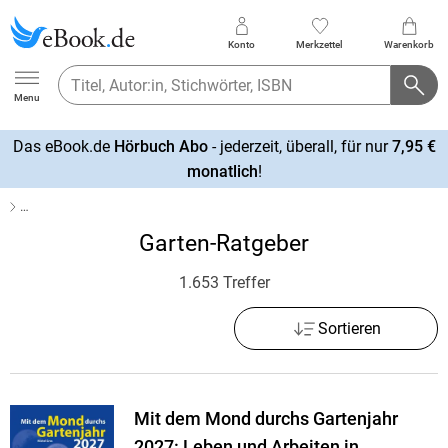
Konto
Merkzettel
Warenkorb
Ebook.de
Menu
Das eBook.de
Hörbuch Abo
- jederzeit, überall, für nur
7,95 €
mehr
monatlich
!
erfahren
…
Garten-Ratgeber
1.653 Treffer
Sortieren
Mit dem Mond durchs Gartenjahr
2027: Leben und Arbeiten in