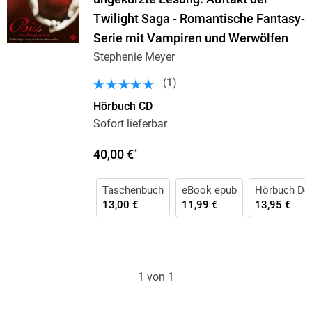
Twilight Saga - Romantische Fantasy-
Serie mit Vampiren und Werwölfen
Stephenie Meyer
(
1
)
Hörbuch CD
Sofort lieferbar
40,00 €
*
Taschenbuch
eBook epub
Hörbuch Do
13,00 €
11,99 €
13,95 €
1 von 1