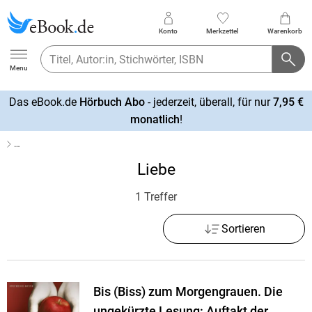
Konto
Merkzettel
Warenkorb
Ebook.de
Menu
Das eBook.de
Hörbuch Abo
- jederzeit, überall, für nur
7,95 €
mehr
monatlich
!
erfahren
…
Liebe
1 Treffer
Sortieren
Bis (Biss) zum Morgengrauen. Die
ungekürzte Lesung: Auftakt der