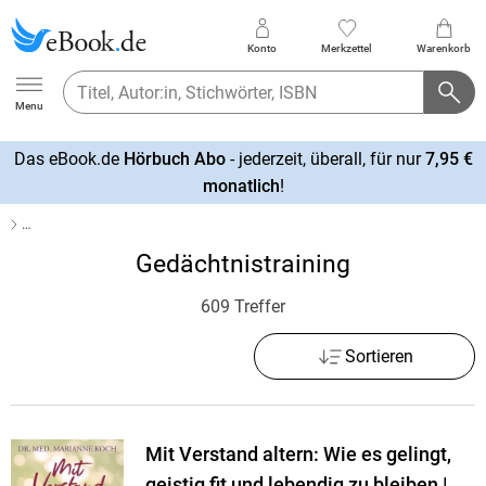
Konto
Merkzettel
Warenkorb
Ebook.de
Menu
Das eBook.de
Hörbuch Abo
- jederzeit, überall, für nur
7,95 €
mehr
monatlich
!
erfahren
…
Gedächtnistraining
609 Treffer
Sortieren
Mit Verstand altern: Wie es gelingt,
geistig fit und lebendig zu bleiben |