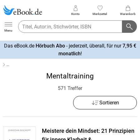
Konto
Merkzettel
Warenkorb
Ebook.de
Menu
Das eBook.de
Hörbuch Abo
- jederzeit, überall, für nur
7,95 €
mehr
monatlich
!
erfahren
…
Mentaltraining
571 Treffer
Sortieren
Meistere dein Mindset: 21 Prinzipien
für innere Klarheit &