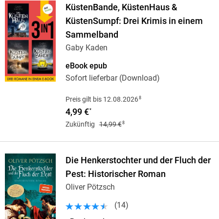
KüstenBande, KüstenHaus &
KüstenSumpf: Drei Krimis in einem
Sammelband
Gaby Kaden
eBook epub
Sofort lieferbar (Download)
8
Preis gilt bis 12.08.2026
4,99 €
*
8
Zukünftig
14,99 €
Die Henkerstochter und der Fluch der
Pest: Historischer Roman
Oliver Pötzsch
(
14
)