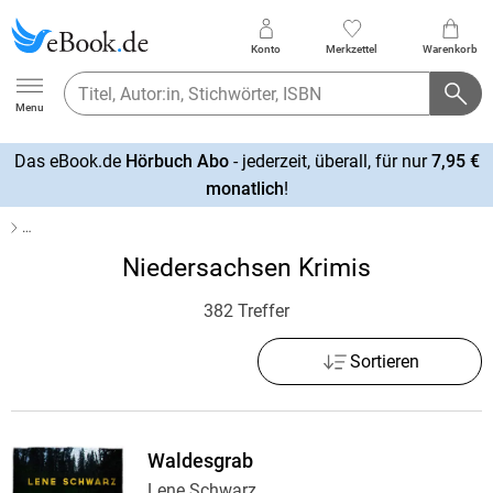
Konto
Merkzettel
Warenkorb
Ebook.de
Menu
Das eBook.de
Hörbuch Abo
- jederzeit, überall, für nur
7,95 €
mehr
monatlich
!
erfahren
…
Niedersachsen Krimis
382 Treffer
Sortieren
Waldesgrab
Lene Schwarz