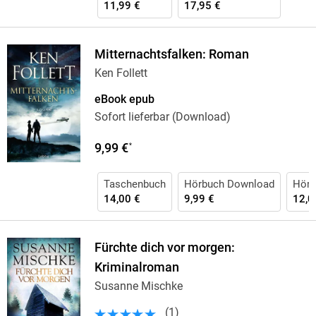
11,99 €
17,95 €
Mitternachtsfalken: Roman
Ken Follett
eBook epub
Sofort lieferbar (Download)
9,99 €
*
Taschenbuch
Hörbuch Download
Hörb
14,00 €
9,99 €
12,0
Fürchte dich vor morgen:
Kriminalroman
Susanne Mischke
(
1
)