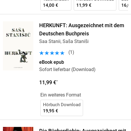
14,00 €
11,99 €
16,0
HERKUNFT: Ausgezeichnet mit dem
Deutschen Buchpreis
Saa Stanii, Saša Staniši
(
1
)
eBook epub
Sofort lieferbar (Download)
11,99 €
*
Ein weiteres Format
Hörbuch Download
19,95 €