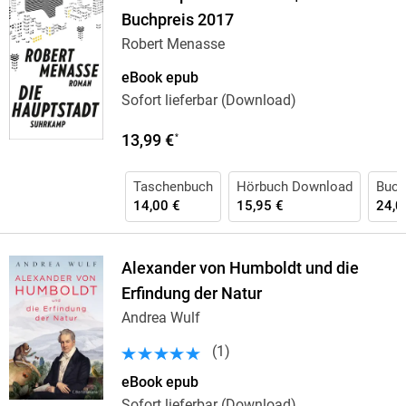
Buchpreis 2017
Robert Menasse
eBook epub
Sofort lieferbar (Download)
13,99 €
*
Taschenbuch
Hörbuch Download
Buch
14,00 €
15,95 €
24,0
Alexander von Humboldt und die
Erfindung der Natur
Andrea Wulf
(
1
)
eBook epub
Sofort lieferbar (Download)