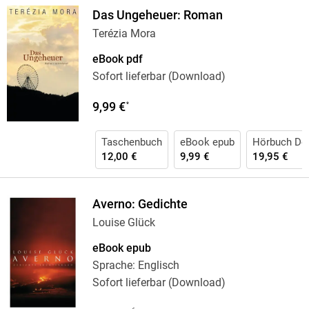
Das Ungeheuer: Roman
Terézia Mora
eBook pdf
Sofort lieferbar (Download)
9,99 €
*
Taschenbuch
eBook epub
Hörbuch Do
12,00 €
9,99 €
19,95 €
Averno: Gedichte
Louise Glück
eBook epub
Sprache: Englisch
Sofort lieferbar (Download)