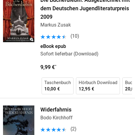
Die Bücherdiebin: Ausgezeichnet mit
dem Deutschen Jugendliteraturpreis
2009
Markus Zusak
(
10
)
eBook epub
Sofort lieferbar (Download)
9,99 €
*
Taschenbuch
Hörbuch Download
Buch
10,00 €
12,95 €
20,0
Widerfahrnis
Bodo Kirchhoff
(
2
)