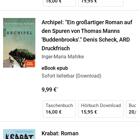
16,00 €
19,95 €
Archipel: "Ein großartiger Roman auf
den Spuren von Thomas Manns
'Buddenbrooks'." Denis Scheck, ARD
Druckfrisch
Inger-Maria Mahlke
eBook epub
Sofort lieferbar (Download)
9,99 €
*
Taschenbuch
Hörbuch Download
Buch
16,00 €
15,95 €
20,0
Krabat: Roman