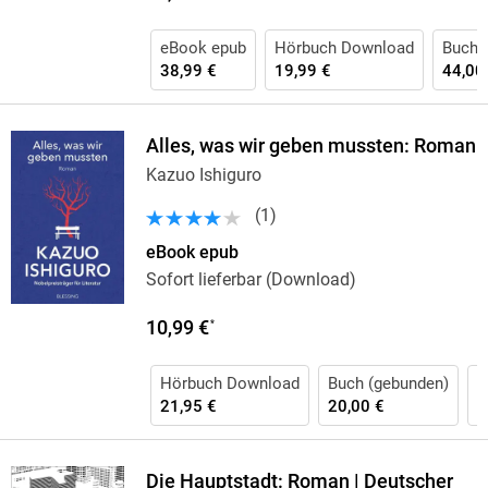
eBook epub
Hörbuch Download
Buch 
38,99 €
19,99 €
44,00
Alles, was wir geben mussten: Roman
Kazuo Ishiguro
(
1
)
eBook epub
Sofort lieferbar (Download)
10,99 €
*
Hörbuch Download
Buch (gebunden)
B
21,95 €
20,00 €
1
Die Hauptstadt: Roman | Deutscher