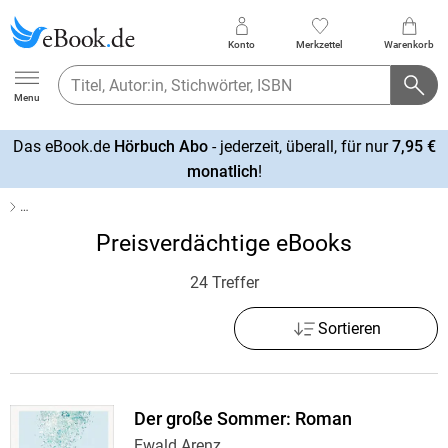
Konto
Merkzettel
Warenkorb
Ebook.de
Menu
Das eBook.de
Hörbuch Abo
- jederzeit, überall, für nur
7,95 €
mehr
monatlich
!
erfahren
…
Preisverdächtige eBooks
24 Treffer
Sortieren
Der große Sommer: Roman
Ewald Arenz