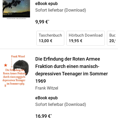
eBook epub
Sofort lieferbar (Download)
9,99 €
*
Taschenbuch
Hörbuch Download
Buch
13,00 €
19,95 €
20,9
Die Erfindung der Roten Armee
Fraktion durch einen manisch-
depressiven Teenager im Sommer
1969
Frank Witzel
eBook epub
Sofort lieferbar (Download)
16,99 €
*