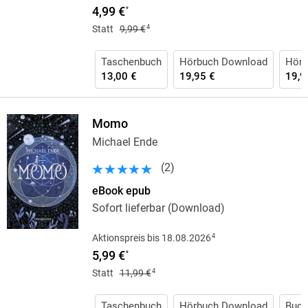
4,99 €
*
4
Statt
9,99 €
Taschenbuch
Hörbuch Download
Hörb
13,00 €
19,95 €
19,9
Momo
Michael Ende
(
2
)
eBook epub
Sofort lieferbar (Download)
4
Aktionspreis bis 18.08.2026
5,99 €
*
4
Statt
11,99 €
Taschenbuch
Hörbuch Download
Buch