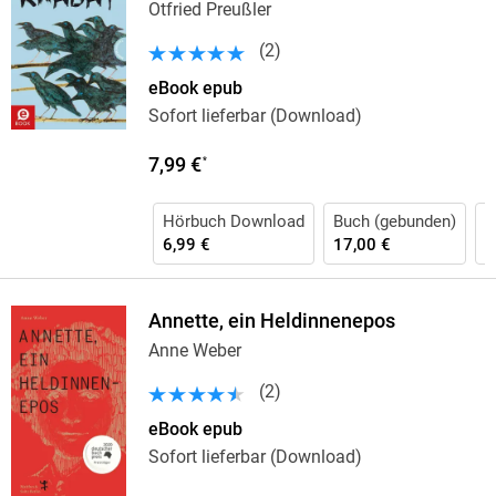
Otfried Preußler
(
2
)
eBook epub
Sofort lieferbar (Download)
7,99 €
*
Hörbuch Download
Buch (gebunden)
B
6,99 €
17,00 €
8
Annette, ein Heldinnenepos
Anne Weber
(
2
)
eBook epub
Sofort lieferbar (Download)