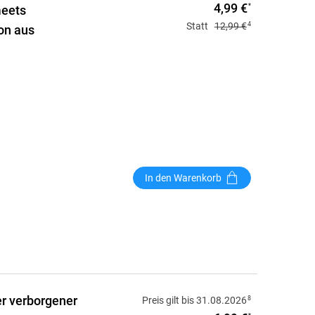
4,99 €
*
meets
4
Statt
12,99 €
ion aus
In den Warenkorb
ler verborgener
8
Preis gilt bis 31.08.2026