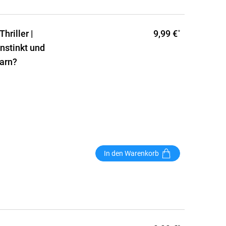
9,99 €
hriller |
*
nstinkt und
arn?
In den Warenkorb