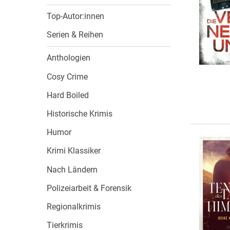
Wochenkalender
Romane &
Top-Autor:innen
Biografien
Fantasy
Serien & Reihen
Kinder- und Jugendbücher
Anthologien
Krimis & Thriller
Cosy Crime
Ratgeber
Hard Boiled
Romane & Erzählungen
Historische Krimis
Humor
Krimi Klassiker
Nach Ländern
Polizeiarbeit & Forensik
Regionalkrimis
Tierkrimis