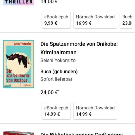
14,00 €
*
eBook epub
Hörbuch Download
Buch 
9,99 €
16,99 €
23,00
Die Spatzenmorde von Onikobe:
Kriminalroman
Seishi Yokomizo
Buch (gebunden)
Sofort lieferbar
24,00 €
*
eBook epub
Hörbuch Download
14,99 €
14,99 €