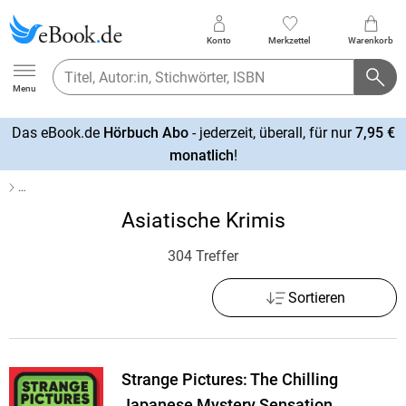
Konto
Merkzettel
Warenkorb
Ebook.de
Menu
Das eBook.de
Hörbuch Abo
- jederzeit, überall, für nur
7,95 €
mehr
monatlich
!
erfahren
…
Asiatische Krimis
304 Treffer
Sortieren
Strange Pictures: The Chilling
Japanese Mystery Sensation