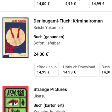
14,00 €
4,99 €
14,99 €
Der Inugami-Fluch: Kriminalroman
Seishi Yokomizo
Buch (gebunden)
Sofort lieferbar
24,00 €
*
eBook epub
Hörbuch Download
Buch (
14,99 €
14,99 €
14,00
Strange Pictures
Uketsu
Buch (kartoniert)
Sprache: Englisch