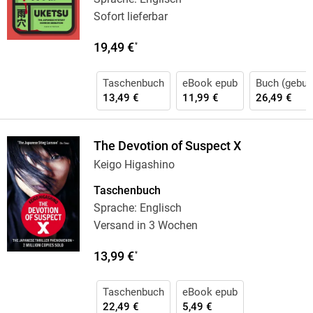
Sofort lieferbar
19,49 €
*
Taschenbuch
eBook epub
Buch (gebun
13,49 €
11,99 €
26,49 €
The Devotion of Suspect X
Keigo Higashino
Taschenbuch
Sprache: Englisch
Versand in 3 Wochen
13,99 €
*
Taschenbuch
eBook epub
22,49 €
5,49 €