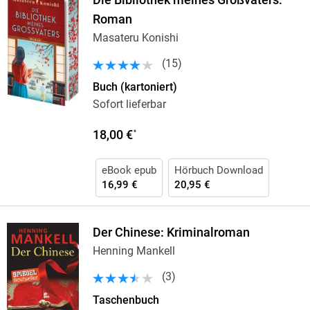
Die Bibliothek meines Großvaters:
Roman
Masateru Konishi
(
15
)
Buch (kartoniert)
Sofort lieferbar
18,00 €
*
eBook epub
Hörbuch Download
16,99 €
20,95 €
Der Chinese: Kriminalroman
Henning Mankell
(
3
)
Taschenbuch